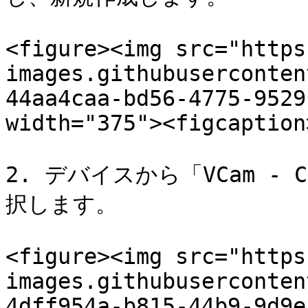
<figure><img src="https
images.githubuserconten
44aa4caa-bd56-4775-9529
width="375"><figcaption
2. デバイスから「VCam - Ca
択します。

<figure><img src="https
images.githubuserconten
4dff954a-b815-44b9-9d9e