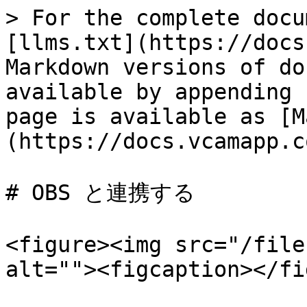
> For the complete docu
[llms.txt](https://docs
Markdown versions of do
available by appending 
page is available as [M
(https://docs.vcamapp.c
# OBS と連携する

<figure><img src="/file
alt=""><figcaption></fi