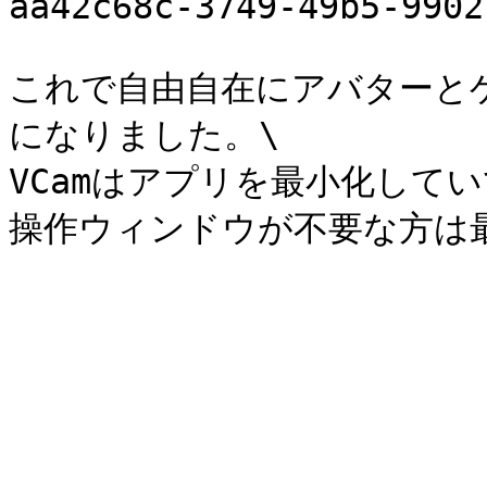
aa42c68c-3749-49b5-9902
これで自由自在にアバターと
になりました。\

VCamはアプリを最小化して